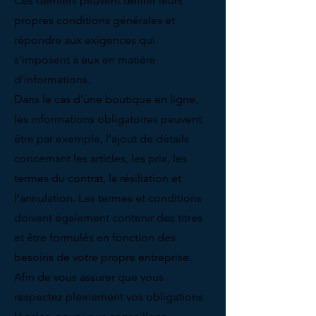
Ces derniers peuvent définir leurs
propres conditions générales et
répondre aux exigences qui
s’imposent à eux en matière
d’informations.
Dans le cas d’une boutique en ligne,
les informations obligatoires peuvent
être par exemple, l’ajout de détails
concernant les articles, les prix, les
termes du contrat, la résiliation et
l’annulation. Les termes et conditions
doivent également contenir des titres
et être formulés en fonction des
besoins de votre propre entreprise.
Afin de vous assurer que vous
respectez pleinement vos obligations