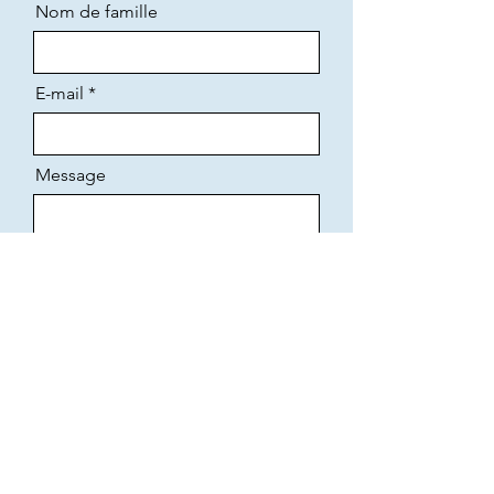
Nom de famille
E-mail
Message
J'accepte que mes données soient
utilisées pour traiter ma demande de
contact, conformément à la politique de
confidentialité de ce site.
Envoyer
JH Connaissance client